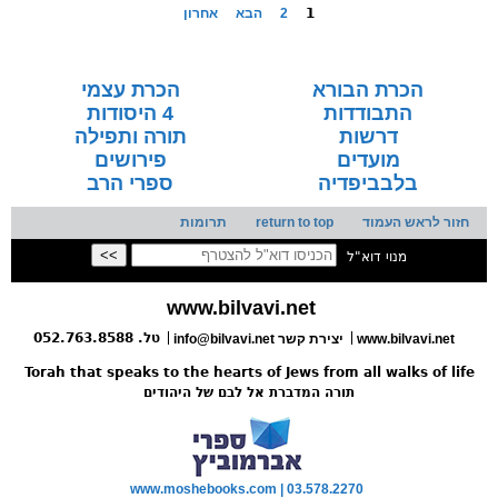
1
2
הבא
אחרון
הכרת הבורא
הכרת עצמי
התבודדות
4 היסודות
דרשות
תורה ותפילה
מועדים
פירושים
בלבביפדיה
ספרי הרב
חזור לראש העמוד
return to top
תרומות
מנוי דוא"ל
www.bilvavi.net
טל. 052.763.8588
www.bilvavi.net
info@bilvavi.net יצירת קשר
Torah that speaks to the hearts of Jews from all walks of life
תורה המדברת אל לבם של היהודים
www.moshebooks.com | 03.578.2270