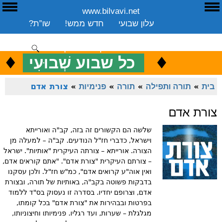
www.bilvavi.net
ע
E
עלון שבועי
חדש ממש!
שו”ת?
ארכיון
ספרים
שיעורים שבועי
תרומה
יצירת קשר
סקירה כללית
♦
.
♦
כ
כל שבוע שְׁבוּעִי
ENGLISH
בית
»
תורה ותפילה
»
תורה
»
פנימיות
»
צורת אדם
צורת אדם
שלשה הם הקשורים זה בזה, קב"ה ואורייתא
וישראל, כדברי חז"ל הנודעים. קב"ה – למעלה מן
הצורה. אורייתא – צורתה העיקרית "אותיות". ישראל
– צורתם העיקרית "צורת אדם". "אתם קוראים אדם,
ואין אוה"ע קרואים אדם", כמ"ש חז"ל. ולכן עסקנו
בדבקות פשוטה בקב"ה, באותיות של תורה, ובצורת
אדם, וצרופם יחדיו. בסדרה זו נעסוק בס"ד ללמוד
בפרטות ובבהירות את "צורת אדם" בכל קומתו,
מגלגלת – שערות, ועד רגליו. פנימיותו וחיצוניותו,