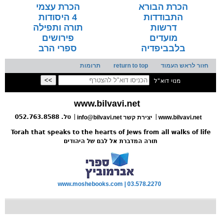
הכרת הבורא
הכרת עצמי
התבודדות
4 היסודות
דרשות
תורה ותפילה
מועדים
פירושים
בלבביפדיה
ספרי הרב
חזור לראש העמוד
return to top
תרומות
מנוי דוא"ל
www.bilvavi.net
טל. 052.763.8588
www.bilvavi.net
info@bilvavi.net יצירת קשר
Torah that speaks to the hearts of Jews from all walks of life
תורה המדברת אל לבם של היהודים
www.moshebooks.com | 03.578.2270