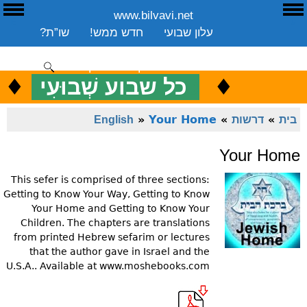
www.bilvavi.net
ע
E
עלון שבועי
חדש ממש!
שו”ת?
ארכיון
ספרים
שיעורים שבועי
תרומה
יצירת קשר
סקירה כללית
♦
.
♦
כ
כל שבוע שְׁבוּעִי
ENGLISH
בית
»
דרשות
»
Your Home
»
English
Your Home
This sefer is comprised of three sections:
Getting to Know Your Way, Getting to Know
Your Home and Getting to Know Your
Children. The chapters are translations
from printed Hebrew sefarim or lectures
that the author gave in Israel and the
U.S.A.. Available at www.moshebooks.com