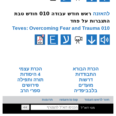
ראש חודש עבודה 010 חודש טבת
להאזנה
התגברות על פחד
010 Teves: Overcoming Fear and Trauma
הכרת הבורא
הכרת עצמי
התבודדות
4 היסודות
דרשות
תורה ותפילה
מועדים
פירושים
בלבביפדיה
ספרי הרב
חזור לראש העמוד
return to top
תרומות
מנוי דוא"ל