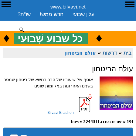
www.bilvavi.net
ע
E
עלון שבועי
חדש ממש!
שו”ת?
ארכיון
ספרים
שיעורים שבועי
תרומה
יצירת קשר
סקירה כללית
♦
.
♦
כ
כל שבוע שְׁבוּעִי
ENGLISH
בית
»
דרשות
»
עולם הביטחון
עולם הביטחון
אוסף של שיעוריו של הרב בנושא של ביטחון שמסר
בשנים האחרונות במקומות שונים
Bilvavi Bitachon
[19 שיעורים בסדרה] [22443 צפיות]