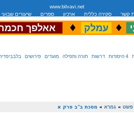
www.bilvavi.net
ת קשר
סקירה כללית
ארכיון
ספרים
שיעורים שבועי
.
♦
.
♦
.
י
עמלק
אאלפך חכמה
4 היסודות
דרשות
תורה ותפילה
מועדים
פירושים
בלבביפדיה
פשט
»
גמרא
»
מסכת ב"ב פרק א