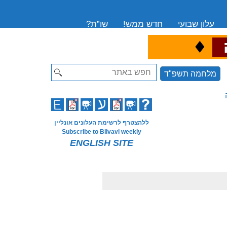
עלון שבועי
חדש ממש!
שו”ת?
♦
ה
Search
מלחמה תשפ"ד
ללהצטרף לרשימת העלונים אונליין
Subscribe to Bilvavi weekly
ENGLISH SITE