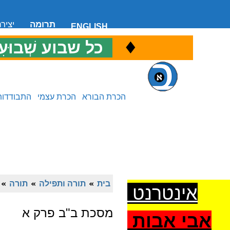
תרומה
יציר
ENGLISH
♦
כ
כל שבוע שְׁבוּעִ
הכרת הבורא
הכרת עצמי
התבודדות
בית
»
תורה ותפילה
»
תורה
»
אינטרנט
מסכת ב"ב פרק א
אבי אבות