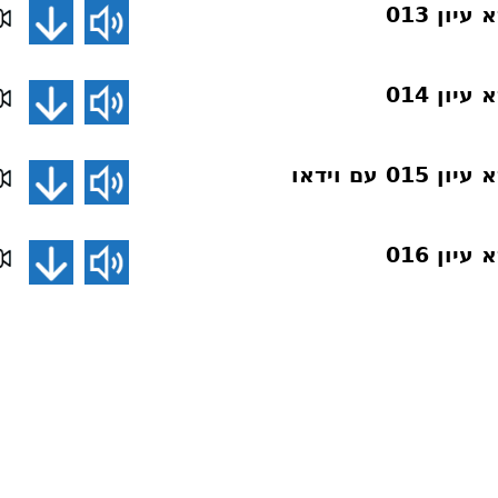
ון 013
ון 014
 עם וידאו
ון 016