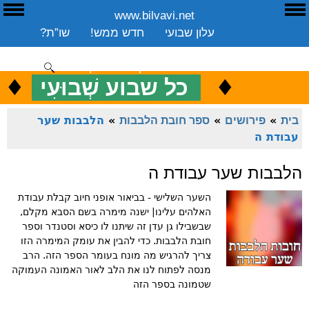
www.bilvavi.net
ע
E
עלון שבועי
חדש ממש!
שו”ת?
ארכיון
ספרים
שיעורים שבועי
תרומה
יצירת קשר
סקירה כללית
♦
.
♦
כ
כל שבוע שְׁבוּעִי
ENGLISH
בית
»
פירושים
»
ספר חובת הלבבות
»
הלבבות שער
עבודת ה
הלבבות שער עבודת ה
השער השלישי - בביאור אופני חיוב קבלת עבודת
האלהים עלינו| ישנה מימרה בשם הסבא מקלם,
שבשבילו גן עדן זה שיתנו לו כיסא וסטנדר וספר
חובת הלבבות. כדי להבין את עומק המימרה הזו
צריך להרגיש מה מונח בעומר הספר הזה. הרב
מנסה לפתוח לנו את הלב לאור האמונה העמוקה
שטמונה בספר הזה