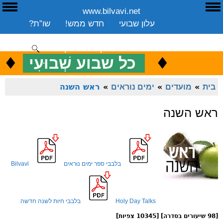
www.bilvavi.net
ע
E
עלון שבועי
חדש ממש!
שו”ת?
ארכיון
ספרים
שיעורים שבועי
תרומה
יצירת קשר
סקירה כללית
♦
.
♦
כ
כל שבוע שְׁבוּעִי
ENGLISH
בית
»
מועדים
»
ימים נוראים
»
ראש השנה
ראש השנה
בלבבי ספר ימים נוראים
Bilvavi
Holy Day Talks
בלבבי חיות לשנה חדשה
[98 שיעורים בסדרה] [10345 צפיות]