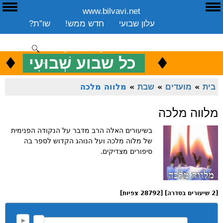
www.bilvavi.net
ע
E
עלון שבועי
חדש ממש!
שו”ת?
ארכיון
ספרים
שיעורים שבועי
תרומה
יצירת קשר
סקירה כללית
♦
.
♦
כ
כל שבוע שְׁבוּעִי
ENGLISH
בית
»
מועדים
»
שבת
»
מלווה מלכה
מלווה מלכה
בשיעורים האלה הרב מדבר על הנקודה הפנימית
של מלוה מלכה ועל הנוהג הקדוש לספר בה
סיפורים מצדיקים.
[2 שיעורים בסדרה] [28792 צפיות]