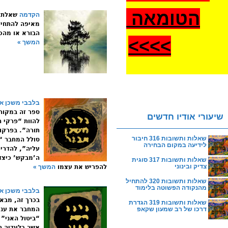
הטומאה
הקדמה
שאלת 
מאיפה להתחיל
הבורא או מהכ
>
>>>
המשך »
בלבבי משכן אב
ספר זה במקורו
שיעורי אודיו חדשים
להוות “פרקי ה
תורה”. בפרקו 
שאלות ותשובות 316 חיבור
סולל המחבר “
לידיעה במקום הבחירה
עליה”, להדריך
ה’מבקש’ כיצד 
שאלות ותשובות 317 סוגית
צדיק ובינוני
להפריש את עצמו
המשך »
שאלות ותשובות 320 להתחיל
מהנקודה הפשוטה בלימוד
בלבבי משכן אב
בכרך זה, מבא
שאלות ותשובות 319 הגדרת
דרכו של רב שמעון שקאפ
המחבר את עני
“ביטול האני”
אשר בלעדיה ח