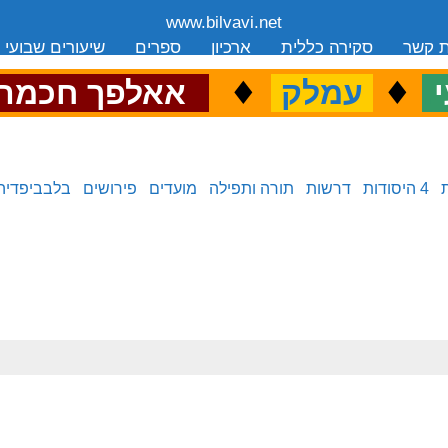
www.bilvavi.net
ת קשר
סקירה כללית
ארכיון
ספרים
שיעורים שבועי
.
♦
.
♦
.
י
עמלק
אאלפך חכמה
4 היסודות
דרשות
תורה ותפילה
מועדים
פירושים
בלבביפדיה