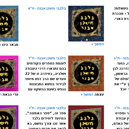
השאלות:
בלבבי משכן אבנה - ח"א
 - מהכרת
רת האני.
המשך »
מבאר הינו
ה
נה - ח"ג
בלבבי משכן אבנה - ח"ד
, הועד
לעומת הספרים הקודמים
דרכה לבן
בהם נתבארו דרכי העבודה
הראשון,
ושלביה, בסידרה זו של 22
סולם של
וועדים שם הרב דגש מיוחד
 ע”י את
לבירור בנושא התבוננות
יוכל
הנפש בשעת ההשקט עם
עצמה
המשך »
עדי הבאת
ה
נה - ח"ו
בלבבי משכן אבנה - ח"ז
ר ומפרט
ספר זה, “ספר האמונה”,
ן עבודת
המיועד ליחידים בלבד
 של האדם,
אשר זהו צורך נפשם, בא
סר הוא
לבאר את מהות האמונה