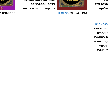
תגלה ע”י
וגדרה, והתחברותה
לוקיו.
והתקשרותה עם שאר סוגי
העבודה. דגש
המשך »
המבוססים ע
נה - ח"ט
בחיים הוא
 ולקיים
רה במחשבה
ים בתורת
כלים”
. אחרי