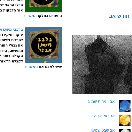
הכלי הראוי שי
אור הדבקות בא
חודש אב
הוועדים בחלקו
המשך »
בלבבי משכן אב
עיקר תפקידנו 
להפנים ולשמור
את גבולי התו
ובמעשה, הידוע
הקבלה בתור “
לקבלת ה”אור”
שיש לאדם את
המשך »
.
אב - מהות שמיע
.
אב מזל אריה
.
אב שבט שמעון