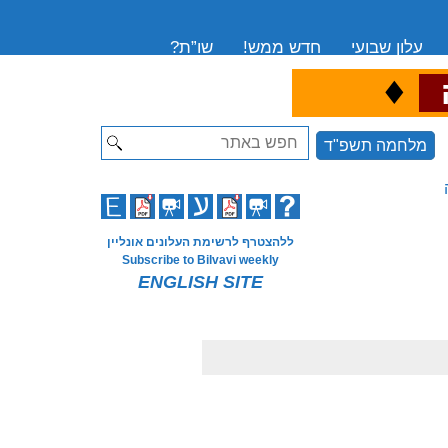
עלון שבועי
חדש ממש!
שו”ת?
♦
ה
Search
מלחמה תשפ"ד
ללהצטרף לרשימת העלונים אונליין
Subscribe to Bilvavi weekly
ENGLISH SITE