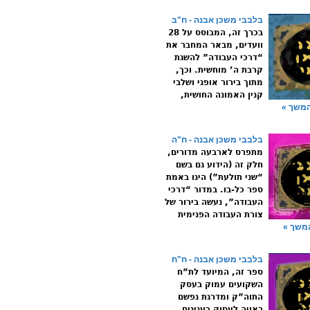
בלבבי משכן אבנה - ח"ב
בכרך זה, המבוסס על 28
וועדים, מבאר המחבר את
“דרכי העבודה” להשגת
קרבת ה’ מוחשית. וכך,
מתוך בירור אופני ושלבי
קנין האמונה החושית,
משך »
בלבבי משכן אבנה - ח"ה
מתפרס לארבעה מדורים,
חלק זה (הידוע גם בשם
“שני תולעת”) הינו באמת
ספר כל-בו. במדור “דרכי
העבודה”, נעשה בירור של
צורת העבודה הפנימית
משך »
בלבבי משכן אבנה - ח"ח
ספר זה, המיועד לת”ח
השקועים עמוק בעסק
התוה”ק ומדרגת נפשם
ראויה לעסוק בענינים