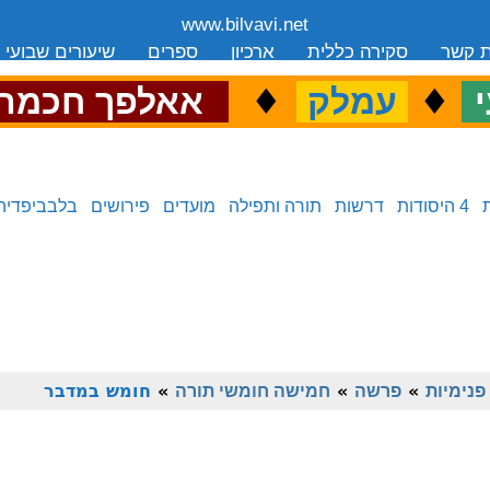
www.bilvavi.net
ת קשר
סקירה כללית
ארכיון
ספרים
שיעורים שבועי
.
♦
.
♦
.
י
עמלק
אאלפך חכמה
4 היסודות
דרשות
תורה ותפילה
מועדים
פירושים
בלבביפדיה
פנימיות
»
פרשה
»
חמישה חומשי תורה
»
חומש במדבר