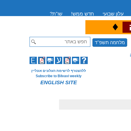
עלון שבועי
חדש ממש!
שו”ת?
♦
ה
Search
מלחמה תשפ"ד
ללהצטרף לרשימת העלונים אונליין
Subscribe to Bilvavi weekly
ENGLISH SITE