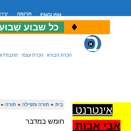
תרומה
יציר
ENGLISH
♦
כ
כל שבוע שְׁבוּעִ
הכרת הבורא
הכרת עצמי
התבודדות
בית
»
תורה ותפילה
»
תורה
»
אינטרנט
חומש במדבר
אבי אבות