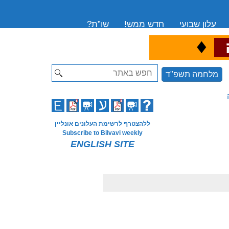
עלון שבועי
חדש ממש!
שו”ת?
♦
ה
Search
מלחמה תשפ"ד
ללהצטרף לרשימת העלונים אונליין
Subscribe to Bilvavi weekly
ENGLISH SITE