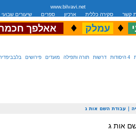
www.bilvavi.net
ת קשר
סקירה כללית
ארכיון
ספרים
שיעורים שבועי
.
♦
.
♦
.
י
עמלק
אאלפך חכמה
4 היסודות
דרשות
תורה ותפילה
מועדים
פירושים
בלבביפדיה
ה | עבודת השם אות ג
ם אות ג