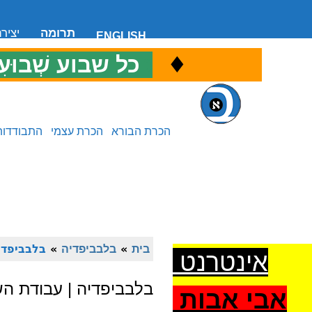
תרומה
יציר
ENGLISH
♦
כ
כל שבוע שְׁבוּעִ
הכרת הבורא
הכרת עצמי
התבודדות
בית
»
בלבביפדיה
»
בלבביפדי
אינטרנט
בלבביפדיה | עבודת הש
אבי אבות