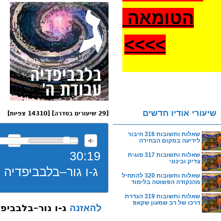
הטומאה
>
>>>
שיעורי אודיו חדשים
[29 שיעורים בסדרה] [14310 צפיות]
שאלות ותשובות 316 חיבור
לידיעה במקום הבחירה
30:19
שאלות ותשובות 317 סוגית
צדיק ובינוני
ג-ו גור–בלבביפדיה
שאלות ותשובות 320 להתחיל
מהנקודה הפשוטה בלימוד
שאלות ותשובות 319 הגדרת
דרכו של רב שמעון שקאפ
ג-ו גור–בלבביפ
להאזנה