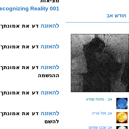
מציאות
001 Emunah Is Recognizing Reality
חודש אב
דע את אמונתך 002 היסוד הראשו
להאזנה
דע את אמונתך 003 היסוד השני אחדות הש
להאזנה
להאזנה
ההגשמה
דע את אמונתך 005 היסוד הרביעי הקדמו
להאזנה
.
אב - מהות שמיע
להאזנה
.
אב מזל אריה
להשם
.
אב שבט שמעון