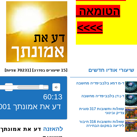
הטומאה
>
>>>
שיעורי אודיו חדשים
[15 שיעורים בסדרה] [70231 צפיות]
ד-מ דמע בלבביפדיה מחשבה
60:13
ד-ן דן בלבביפדיה מחשבה
דע את אמונתך 001 הגדרת מהות האמונה והגדרת מציאות
שאלות ותשובות 317 סוגית
צדיק ובינוני
שאלות ותשובות 316 חיבור
לידיעה במקום הבחירה
להאזנה