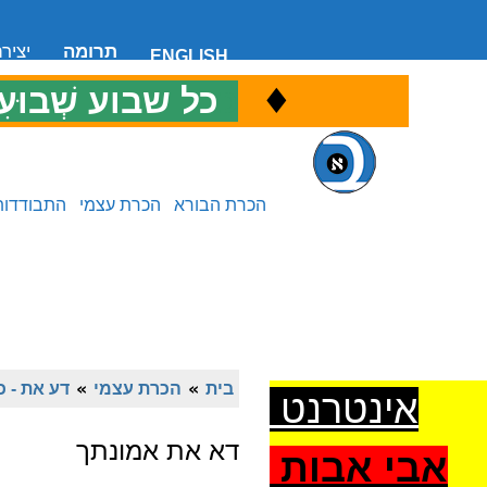
תרומה
יציר
ENGLISH
♦
כ
כל שבוע שְׁבוּעִ
הכרת הבורא
הכרת עצמי
התבודדות
בית
»
הכרת עצמי
»
דע את - כ
אינטרנט
דא את אמונתך
אבי אבות