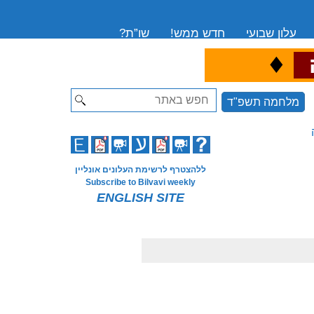
עלון שבועי
חדש ממש!
שו”ת?
♦
ה
Search
מלחמה תשפ"ד
ללהצטרף לרשימת העלונים אונליין
Subscribe to Bilvavi weekly
ENGLISH SITE