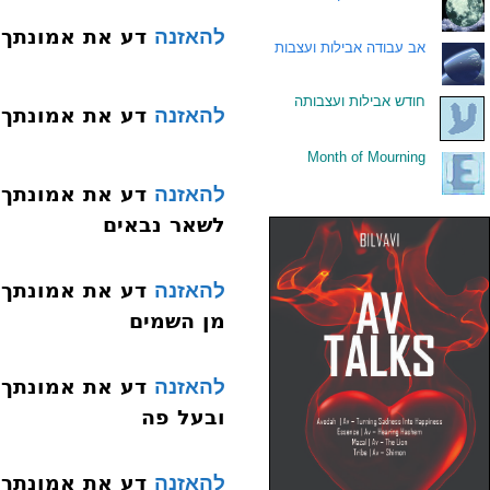
דע את אמונתך 007 היסוד הששי נבוא
להאזנה
.
אב עבודה אבילות ועצבות
.
חודש אבילות ועצבותה
דע את אמונתך 008 היסוד השביעי נבואת מש
להאזנה
Month of Mourning
.
להאזנה
לשאר נבאים
להאזנה
מן השמים
להאזנה
ובעל פה
להאזנה