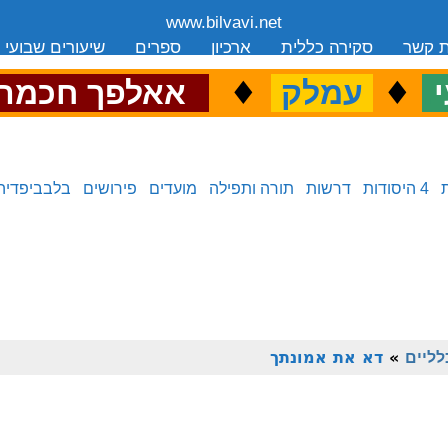
www.bilvavi.net
ת קשר
סקירה כללית
ארכיון
ספרים
שיעורים שבועי
.
♦
.
♦
.
י
עמלק
אאלפך חכמה
4 היסודות
דרשות
תורה ותפילה
מועדים
פירושים
בלבביפדיה
לליים
»
דא את אמונתך