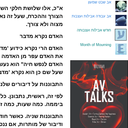
.
אב שבט שמעון
א"כ, אלו שלושת חלקי השיח
הצורך וההכרח, שעל זה נא
.
אב עבודה אבילות ועצבות
מצוה ולא צורך.
.
חודש אבילות ועצבותה
האדם נקרא מדבר
Month of Mourning
.
האדם הרי נקרא כידוע 'מדב
את האדם עפר מן האדמה וי
האדם לנפש חיה" הוא נעשה
שעל שם כן הוא נקרא 'מדבר
התבוננות על דיבורים שלנו
לפי זה, ראשית, נתבונן. כ
ביממה. כמה שעות, כמה זמ
התבוננות שניה. כאשר חוד
ודיבור של מותרות, אם ננס