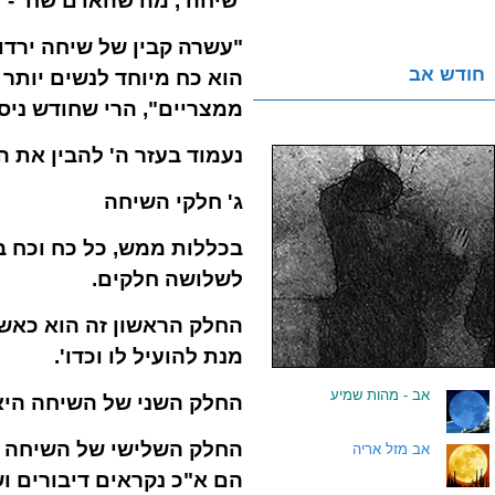
'שיחה', מה שהאדם שח - "
"עשרה קבין של שיחה ירדו 
חודש אב
הוא כח מיוחד לנשים יותר 
ממצריים", הרי שחודש ניס
נעמוד בעזר ה' להבין את 
ג' חלקי השיחה
בכללות ממש, כל כח וכח 
לשלושה חלקים.
החלק הראשון זה הוא כאשר
מנת להועיל לו וכדו'.
.
אב - מהות שמיע
החלק השני של השיחה היא 
החלק השלישי של השיחה זו
.
אב מזל אריה
הם א"כ נקראים דיבורים ו