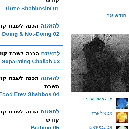
קודש
01 Three Shabbosim
חודש אב
הכנה לשבת קודש 002 הכנות להכנה לש
להאזנה
02 Doing & Not-Doing
הכנה לשבת קודש 003 הפרשת
להאזנה
03 Separating Challah
להאזנה
השבת
04 Tasting Food Erev Shabbos
.
אב - מהות שמיע
להאזנה
.
אב מזל אריה
קודש
05 Bathing
.
אב שבט שמעון