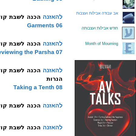
.
אב עבודה אבילות ועצבות
הכנה לשבת קודש 006 סוד לבושי
להאזנה
06 Garments
.
חודש אבילות ועצבותה
הכנה לשבת קודש 007 שניים מקרא אחד
להאזנה
Month of Mourning
.
07 Reviewing the Parsha
להאזנה
הנרות
08 Taking a Tenth
הכנה לשבת קודש 009 הדלקת
להאזנה
הכנה לשבת קודש 010 סוד הצ
להאזנה