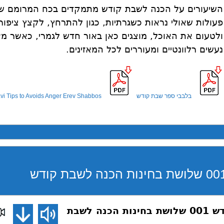
השיעורים על הכנה לשבת קודש מתמקדים בכח המרומם ש
פעולות שאולי נראות כשגרתיות, כגון להתרחץ, לקצץ ציפורנ
ולטעום את האוכל, מוצגים כאן באור חדש לגמרי, כאשר מא
נעשים רלוונטיים ומעוררים לכל המאזינים.
בלבבי ספר שבת קודש
avi Tips to Avoids Anger Erev Shabbos
הכנה לשבת קודש 001 שלושת בחינות הכנה לשבת