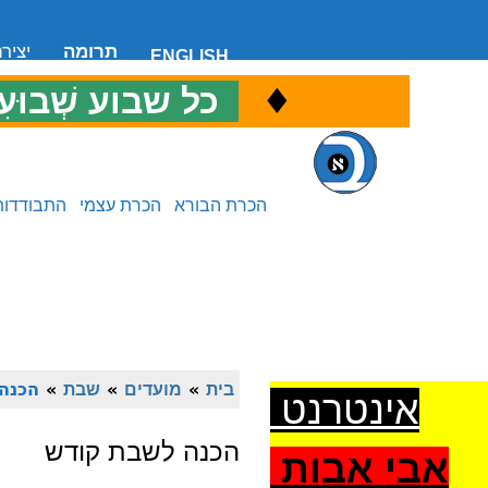
תרומה
יציר
ENGLISH
♦
כ
כל שבוע שְׁבוּעִ
הכרת הבורא
הכרת עצמי
התבודדות
בית
»
מועדים
»
שבת
»
הכנה
אינטרנט
הכנה לשבת קודש
אבי אבות