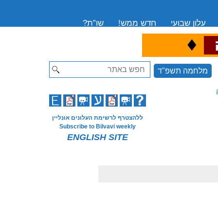
עלון שבועי
חדש ממש!
שו”ת?
♦
ה
Search
מלחמה תשפ"ד
ללהצטרף לרשימת העלונים אונליין
Subscribe to Bilvavi weekly
ENGLISH SITE