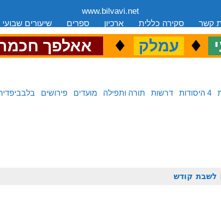
www.bilvavi.net
ת קשר
סקירה כללית
ארכיון
ספרים
שיעורים שבועי
.
♦
.
♦
.
י
עמלק
אאלפך חכמה
4 היסודות
דרשות
תורה ותפילה
מועדים
פירושים
בלבביפדיה
 לשבת קודש