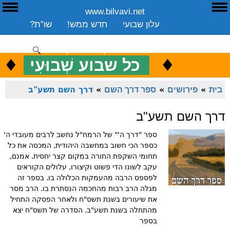
www.bilvavi.net
ע
E
עלון שבועי
חדש ממש!
שו”ת?
ארכיון
ספרים
שיעורים שבועי
תרומה
יצירת קשר
סקירה כללית
♦
.
♦
כ
כל שבוע שְׁבוּעִי
ENGLISH
בית
»
פירושים
»
ספר דרך השם
»
דרך השם תשע"ב
דרך השם תשע"ב
ספר "דרך ה'" של הרמח"ל נחשב לרבים מעובדי ה'
כספר הכי חשוב במחשבה היהודית, המכסה את כל
תחומי השקפת התורה במקום קצר יחסית. אמנם,
עקב לשונו הדי פשוט וקיצורו, עלולים הקוראים
לפספס הרבה מהעמקות הכלולה בו. בספר זה
מגלה הרב רבות מהחכמה הנסתרת בו. הרב מסר
את שיעורים בשנת תשס"ח ולאחר הפסקה התחיל
מהתחלה בשנת תשע"ב. הסדרה של תשס"ח יצא
בספר