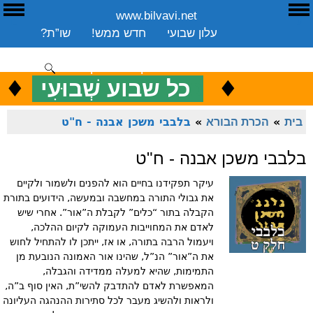
www.bilvavi.net
ע
E
עלון שבועי
חדש ממש!
שו”ת?
ארכיון
ספרים
שיעורים שבועי
תרומה
יצירת קשר
סקירה כללית
♦
.
♦
כ
כל שבוע שְׁבוּעִי
ENGLISH
בית
»
הכרת הבורא
»
בלבבי משכן אבנה - ח"ט
בלבבי משכן אבנה - ח"ט
עיקר תפקידנו בחיים הוא להפנים ולשמור ולקיים
את גבולי התורה במחשבה ובמעשה, הידועים בתורת
הקבלה בתור “כלים” לקבלת ה”אור”. אחרי שיש
לאדם את המחוייבות העמוקה לקיום ההלכה,
ויעמול הרבה בתורה, או אז, ייתכן לו להתחיל לחוש
את ה”אור” הנ”ל, שהינו אור האמונה הנובעת מן
התמימות, שהיא למעלה ממדידה והגבלה,
המאפשרת לאדם להתדבק להשי”ת, האין סוף ב”ה,
ולראות ולהשיג מעבר לכל סתירות ההנהגה העליונה